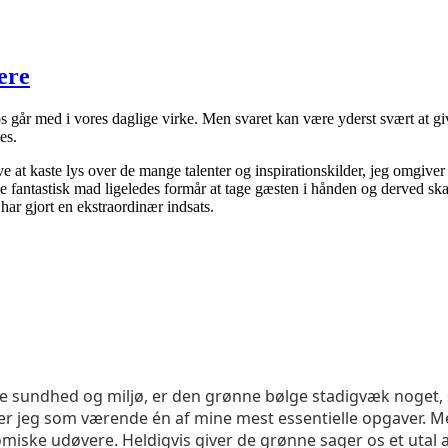
ere
os går med i vores daglige virke. Men svaret kan være yderst svært at g
es.
at kaste lys over de mange talenter og inspirationskilder, jeg omgiver 
antastisk mad ligeledes formår at tage gæsten i hånden og derved skabe g
har gjort en ekstraordinær indsats.
undhed og miljø, er den grønne bølge stadigvæk noget, som
 jeg som værende én af mine mest essentielle opgaver. Men 
omiske udøvere. Heldigvis giver de grønne sager os et utal 