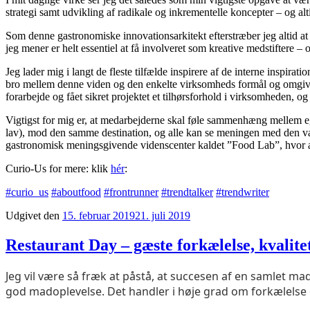
strategi samt udvikling af radikale og inkrementelle koncepter – og a
Som denne gastronomiske innovationsarkitekt efterstræber jeg altid at 
jeg mener er helt essentiel at få involveret som kreative medstiftere – 
Jeg lader mig i langt de fleste tilfælde inspirere af de interne inspi
bro mellem denne viden og den enkelte virksomheds formål og omgivels
forarbejde og fået sikret projektet et tilhørsforhold i virksomheden, o
Vigtigst for mig er, at medarbejderne skal føle sammenhæng mellem eg
lav), mod den samme destination, og alle kan se meningen med den valgt
gastronomisk meningsgivende videnscenter kaldet ”Food Lab”, hvor all
Curio-Us for mere: klik
hér
:
#curio_us
#aboutfood
#frontrunner
#trendtalker
#trendwriter
Udgivet den
15. februar 2019
21. juli 2019
Restaurant Day – gæste forkælelse, kvalit
Jeg vil være så fræk at påstå, at succesen af en samlet m
god madoplevelse. Det handler i høje grad om forkælelse