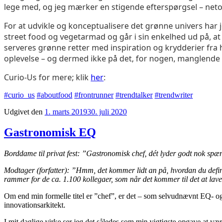
lege med, og jeg mærker en stigende efterspørgsel – netop
For at udvikle og konceptualisere det grønne univers har
street food og vegetarmad og går i sin enkelhed ud på, at
serveres grønne retter med inspiration og krydderier fra
oplevelse – og dermed ikke på det, for nogen, manglende
Curio-Us for mere; klik
her
:
#curio_us
#aboutfood
#frontrunner
#trendtalker
#trendwriter
Udgivet den
1. marts 2019
30. juli 2020
Gastronomisk EQ
Borddame til privat fest: ”Gastronomisk chef, dét lyder godt nok spæ
Modtager (forfatter): ”Hmm, det kommer lidt an på, hvordan du define
rammer for de ca. 1.100 kollegaer, som når det kommer til det at lave
Om end min formelle titel er ”chef”, er det – som selvudnævnt EQ- og 
innovationsarkitekt.
I mit daglige virke ser jeg det således som min vigtigste opgave at v