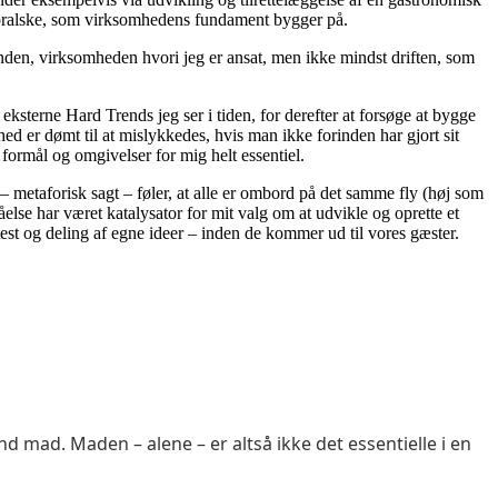
g moralske, som virksomhedens fundament bygger på.
kunden, virksomheden hvori jeg er ansat, men ikke mindst driften, som
ksterne Hard Trends jeg ser i tiden, for derefter at forsøge at bygge
 er dømt til at mislykkedes, hvis man ikke forinden har gjort sit
 formål og omgivelser for mig helt essentiel.
metaforisk sagt – føler, at alle er ombord på det samme fly (høj som
else har været katalysator for mit valg om at udvikle og oprette et
st og deling af egne ideer – inden de kommer ud til vores gæster.
 mad. Maden – alene – er altså ikke det essentielle i en