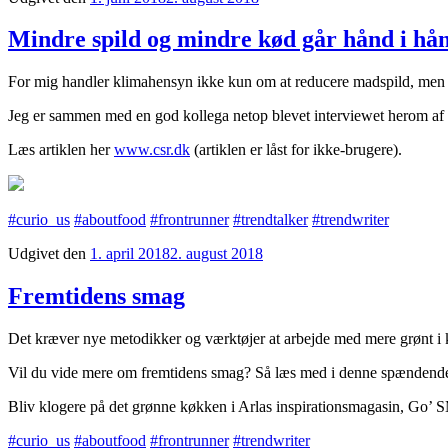
Mindre spild og mindre kød går hånd i hå
For mig handler klimahensyn ikke kun om at reducere madspild, men ogs
Jeg er sammen med en god kollega netop blevet interviewet herom a
Læs artiklen her
www.csr.dk
(artiklen er låst for ikke-brugere).
#
curio_us
#
aboutfood
#
frontrunner
#t
rendtalker
#trendwriter
Udgivet den
1. april 2018
2. august 2018
Fremtidens smag
Det kræver nye metodikker og værktøjer at arbejde med mere grønt i 
Vil du vide mere om fremtidens smag? Så læs med i denne spændende a
Bliv klogere på det grønne køkken i Arlas inspirationsmagasin, Go’
#
curio_us
#
aboutfood
#
frontrunner
#t
rendwriter