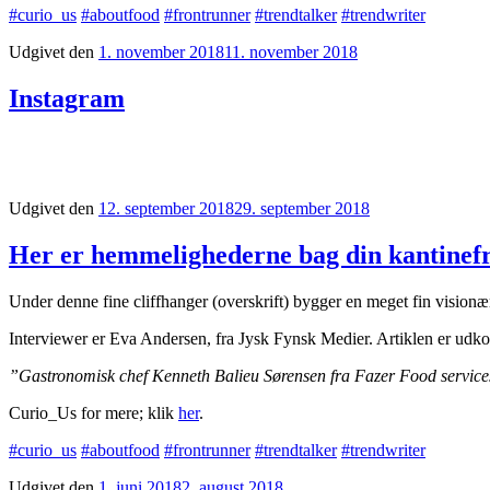
#curio_us
#aboutfood
#frontrunner
#trendtalker
#trendwriter
Udgivet den
1. november 2018
11. november 2018
Instagram
Udgivet den
12. september 2018
29. september 2018
Her er hemmelighederne bag din kantinef
Under denne fine cliffhanger (overskrift) bygger en meget fin vision
Interviewer er Eva Andersen, fra Jysk Fynsk Medier. Artiklen er udko
”Gastronomisk chef Kenneth Balieu Sørensen fra Fazer Food service
Curio_Us for mere; klik
her
.
#
curio_us
#
aboutfood
#
frontrunner
#t
rendtalker
#trendwriter
Udgivet den
1. juni 2018
2. august 2018