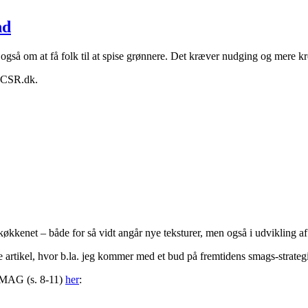
nd
å om at få folk til at spise grønnere. Det kræver nudging og mere krea
f CSR.dk.
køkkenet – både for så vidt angår nye teksturer, men også i udvikling
rtikel, hvor b.la. jeg kommer med et bud på fremtidens smags-strategi
 SMAG (s. 8-11)
her
: