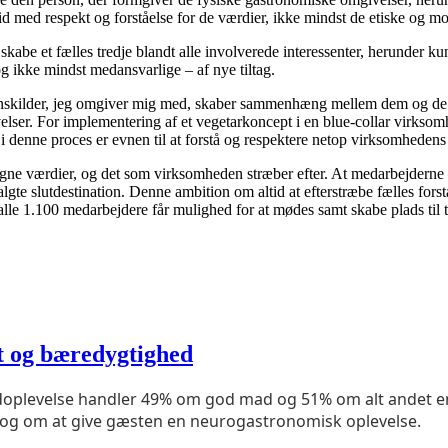
ltid med respekt og forståelse for de værdier, ikke mindst de etiske o
skabe et fælles tredje blandt alle involverede interessenter, herunder 
og ikke mindst medansvarlige – af nye tiltag.
rationskilder, jeg omgiver mig med, skaber sammenhæng mellem dem og de e
er. For implementering af et vegetarkoncept i en blue-collar virksomhed
g i denne proces er evnen til at forstå og respektere netop virksomhedens
ne værdier, og det som virksomheden stræber efter. At medarbejderne – 
e slutdestination. Denne ambition om altid at efterstræbe fælles forstå
e 1.100 medarbejdere får mulighed for at mødes samt skabe plads til te
et og bæredygtighed
adoplevelse handler 49% om god mad og 51% om alt andet end
 og om at give gæsten en neurogastronomisk oplevelse.