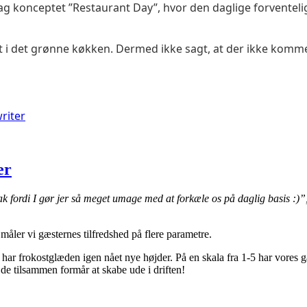
bag konceptet ”Restaurant Day”, hvor den daglige forventeli
i det grønne køkken. Dermed ikke sagt, at der ikke kommer
riter
er
tak fordi I gør jer så meget umage med at forkæle os på daglig basis :)”,
 måler vi gæsternes tilfredshed på flere parametre.
18 har frokostglæden igen nået nye højder. På en skala fra 1-5 har vores 
, de tilsammen formår at skabe ude i driften!