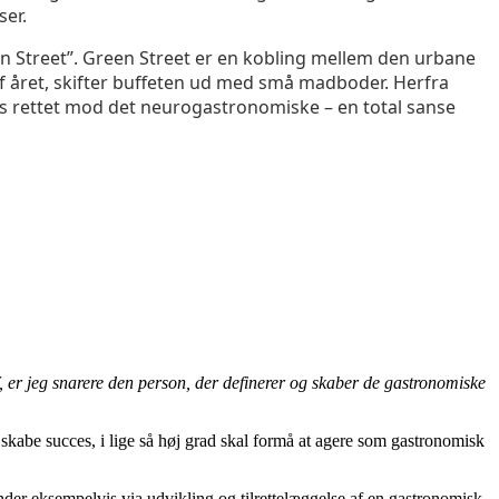
ser.
n Street”. Green Street er en kobling mellem den urbane
af året, skifter buffeten ud med små madboder. Herfra
us rettet mod det neurogastronomiske – en total sanse
 er jeg snarere den person, der definerer og skaber de gastronomiske
 skabe succes, i lige så høj grad skal formå at agere som gastronomisk
nder eksempelvis via udvikling og tilrettelæggelse af en gastronomisk