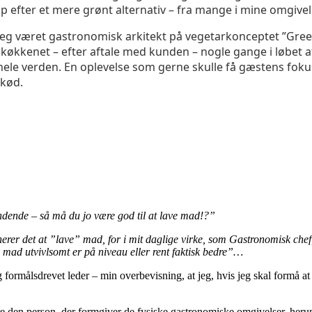
 efter et mere grønt alternativ – fra mange i mine omgivel
 jeg været gastronomisk arkitekt på vegetarkonceptet ”Gree
 køkkenet – efter aftale med kunden – nogle gange i løbet 
 hele verden. En oplevelse som gerne skulle få gæstens fok
 kød.
ndende – så må du jo være god til at lave mad!?”
rer det at ”lave” mad, for i mit daglige virke, som Gastronomisk chef,
 mad utvivlsomt er på niveau eller rent faktisk bedre”…
formålsdrevet leder – min overbevisning, at jeg, hvis jeg skal formå at
ære den person, der formgiver de fysiske gastronomiske omgivelser, heru