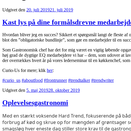
Udgivet den
20. juli 2019
21. juli 2019
Kast lys på dine formålsdrevne medarbejd
Hvordan bliver jeg en succes? Sikkert et spørgsmål langt de fleste af 
blot den ”obligatoriske bundlinje”, som gør en medarbejder til en succ
Som Gastronomisk chef har det for mig været en vigtig løbende opgave 
høj grad de dygtige EQ medarbejdere vi har – dem, som udover at lave f
der overrækkes hvert år på vores lederseminar til en køkkenchef, som 
Curio-Us for mere; klik
her
:
#curio_us
#aboutfood
#frontrunner
#trendtalker
#trendwriter
Udgivet den
5. maj 2019
28. oktober 2019
Oplevelsesgastronomi
Med en stærkt voksende Hard Trend, fokuserende på både s
forbrug af kød og skrue op for mængden af grøntsager ser
smagsløg hver eneste dag stiller store krav til de gastron