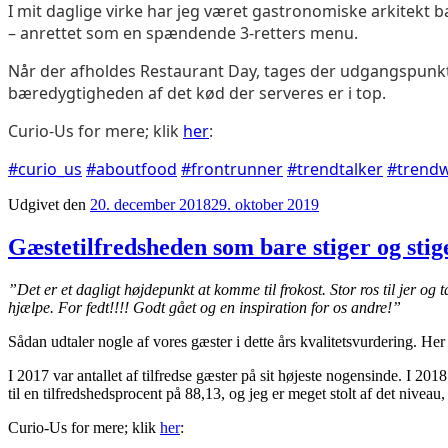
I mit daglige virke har jeg været gastronomiske arkitekt 
– anrettet som en spændende 3-retters menu.
Når der afholdes Restaurant Day, tages der udgangspunkt 
bæredygtigheden af det kød der serveres er i top.
Curio-Us for mere; klik
her
:
#curio_us
#aboutfood
#frontrunner
#trendtalker
#trendw
Udgivet den
20. december 2018
29. oktober 2019
Gæstetilfredsheden som bare stiger og stig
”Det er et dagligt højdepunkt at komme til frokost. Stor ros til jer og 
hjælpe. For fedt!!!! Godt gået og en inspiration for os andre!”
Sådan udtaler nogle af vores gæster i dette års kvalitetsvurdering. Her
I 2017 var antallet af tilfredse gæster på sit højeste nogensinde. I 20
til en tilfredshedsprocent på 88,13, og jeg er meget stolt af det niveau
Curio-Us for mere; klik
her
: