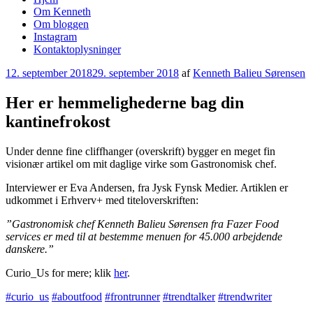
Om Kenneth
Om bloggen
Instagram
Kontaktoplysninger
Udgivet
12. september 2018
29. september 2018
af
Kenneth Balieu Sørensen
den
Her er hemmelighederne bag din
kantinefrokost
Under denne fine cliffhanger (overskrift) bygger en meget fin
visionær artikel om mit daglige virke som Gastronomisk chef.
Interviewer er Eva Andersen, fra Jysk Fynsk Medier. Artiklen er
udkommet i Erhverv+ med titeloverskriften:
”Gastronomisk chef Kenneth Balieu Sørensen fra Fazer Food
services er med til at bestemme menuen for 45.000 arbejdende
danskere.”
Curio_Us for mere; klik
her
.
#
curio_us
#
aboutfood
#
frontrunner
#t
rendtalker
#trendwriter