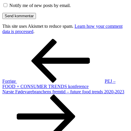
Notify me of new posts by email.
This site uses Akismet to reduce spam.
Learn how your comment
data is processed
.
Indlægsnavigation
Forrige
indlæg
Forrige
PEJ –
FOOD + CONSUMER TRENDS konference
Næste
Næste
Fødevarebranchens fremtid – future food trends 2020-2023
indlæg