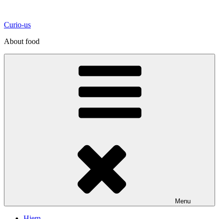
Videre
til
Curio-us
indhold
About food
Menu
Hjem