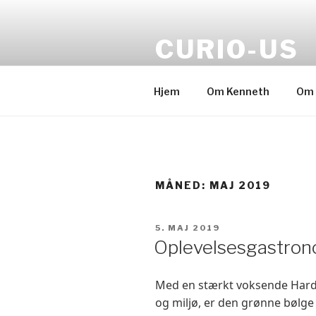
Videre
til
CURIO-US
indhold
About food
Hjem
Om Kenneth
Om 
MÅNED:
MAJ 2019
UDGIVET
5. MAJ 2019
DEN
Oplevelsesgastron
Med en stærkt voksende Hard
og miljø, er den grønne bølge