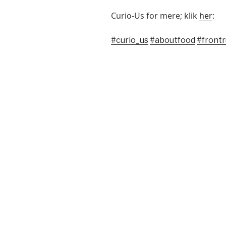
Curio-Us for mere; klik
her
:
#curio_us
#aboutfood
#front