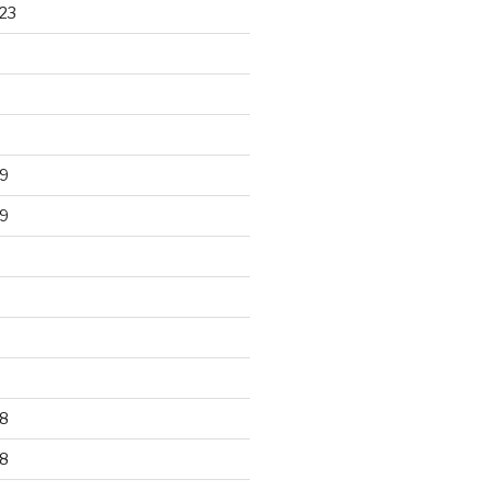
23
9
9
8
8