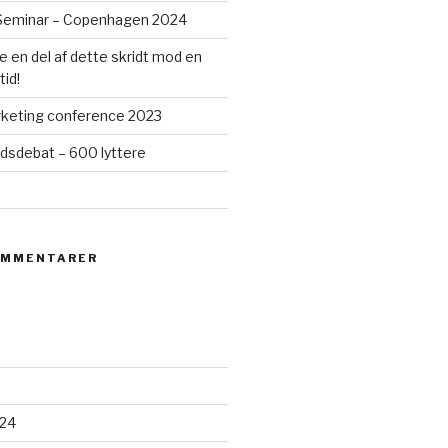
y Seminar – Copenhagen 2024
re en del af dette skridt mod en
id!
arketing conference 2023
sdebat – 600 lyttere
OMMENTARER
24