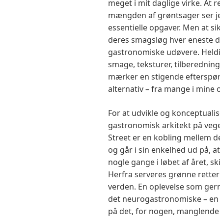
meget i mit daglige virke. At 
mængden af grøntsager ser j
essentielle opgaver. Men at si
deres smagsløg hver eneste dag
gastronomiske udøvere. Heldig
smage, teksturer, tilberednin
mærker en stigende efterspør
alternativ – fra mange i mine 
For at udvikle og konceptuali
gastronomisk arkitekt på veg
Street er en kobling mellem 
og går i sin enkelhed ud på, a
nogle gange i løbet af året, 
Herfra serveres grønne retter
verden. En oplevelse som gern
det neurogastronomiske – en 
på det, for nogen, manglende