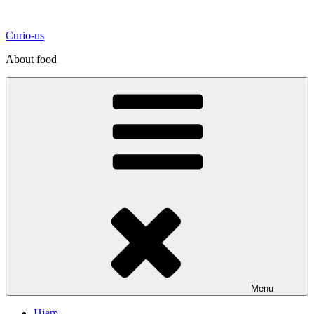
Videre
til
Curio-us
indhold
About food
Menu
Hjem