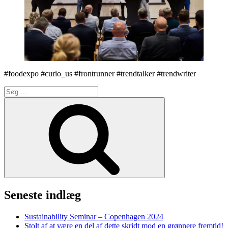
#foodexpo #curio_us #frontrunner #trendtalker #trendwriter
Søg
efter:
Søg
Seneste indlæg
Sustainability Seminar – Copenhagen 2024
Stolt af at være en del af dette skridt mod en grønnere fremtid!