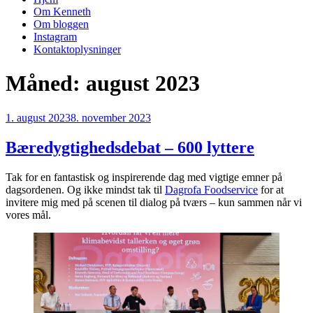
Om Kenneth
Om bloggen
Instagram
Kontaktoplysninger
Måned:
august 2023
Udgivet
1. august 2023
8. november 2023
den
Bæredygtighedsdebat – 600 lyttere
Tak for en fantastisk og inspirerende dag med vigtige emner på
dagsordenen. Og ikke mindst tak til
Dagrofa Foodservice
for at
invitere mig med på scenen til dialog på tværs – kun sammen når vi
vores mål.