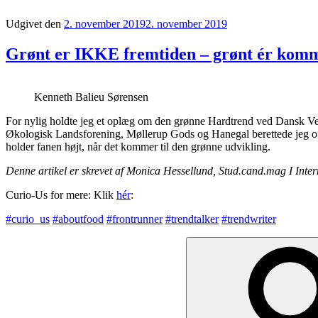
Udgivet den
2. november 2019
2. november 2019
Grønt er IKKE fremtiden – grønt ér kommet
Kenneth Balieu Sørensen
For nylig holdte jeg et oplæg om den grønne Hardtrend ved Dansk V
Økologisk Landsforening, Møllerup Gods og Hanegal berettede jeg om
holder fanen højt, når det kommer til den grønne udvikling.
Denne artikel er skrevet af Monica Hessellund, Stud.cand.mag I Int
Curio-Us for mere: Klik
hér
:
#curio_us
#aboutfood
#frontrunner
#trendtalker
#trendwriter